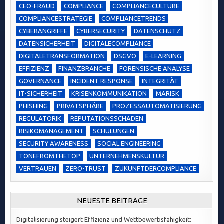
CEO-FRAUD
COMPLIANCE
COMPLIANCECULTURE
COMPLIANCESTRATEGIE
COMPLIANCETRENDS
CYBERANGRIFFE
CYBERSECURITY
DATENSCHUTZ
DATENSICHERHEIT
DIGITALECOMPLIANCE
DIGITALETRANSFORMATION
DSGVO
E-LEARNING
EFFIZIENZ
FINANZBRANCHE
FORENSISCHE ANALYSE
GOVERNANCE
INCIDENT RESPONSE
INTEGRITÄT
IT-SICHERHEIT
KRISENKOMMUNIKATION
MARISK
PHISHING
PRIVATSPHÄRE
PROZESSAUTOMATISIERUNG
REGULATORIK
REPUTATIONSSCHADEN
RISIKOMANAGEMENT
SCHULUNGEN
SECURITY AWARENESS
SOCIAL ENGINEERING
TONEFROMTHETOP
UNTERNEHMENSKULTUR
VERTRAUEN
ZERO-TRUST
ZUKUNFTDERCOMPLIANCE
NEUESTE BEITRÄGE
Digitalisierung steigert Effizienz und Wettbewerbsfähigkeit: