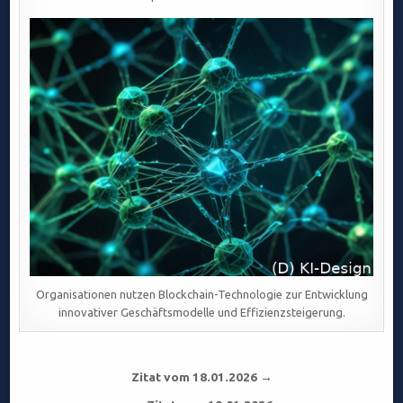
Organisationen nutzen Blockchain-Technologie zur Entwicklung
innovativer Geschäftsmodelle und Effizienzsteigerung.
Beitragsnavigation
Zitat vom 18.01.2026 →