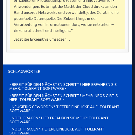
effizienteren Produktionsprozessen und innovativen IoT-
Anwendungen. Es bringt die Macht der Cloud direkt an den
Rand unseres Netzwerks und verwandelt jedes Gerät in eine
potentielle Datenquelle. Die Zukunft liegt in der
Verarbeitung von Informationen dort, wo sie entstehen –
dezentral, schnell und intelligent.“
Jetzt die Erkenntnis umsetzen …
SCHLAGWÖRTER
- BEREIT FÜR DEN NÄCHSTEN SCHRITT? HIER ERFAHREN SIE
MEHR: TOLERANT SOFTWARE -
- BEREIT FÜR DEN NÄCHSTEN SCHRITT? MEHR INFOS GIBT’S
HIER: TOLERANT SOFTWARE -
- NEUGIERIG GEWORDEN? TIEFERE EINBLICKE AUF: TOLERANT
SOFTWARE -
- NOCH FRAGEN? HIER ERFAHREN SIE MEHR: TOLERANT
SOFTWARE -
- NOCH FRAGEN? TIEFERE EINBLICKE AUF: TOLERANT
SOFTWARE -