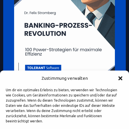
Zustimmung verwalten
Um dir ein optimales Erlebnis zu bieten, verwenden wir Technologien
wie Cookies, um Geräteinformationen zu speichern und/oder darauf
zuzugreifen. Wenn du diesen Technologien zustimmst, können wir
Daten wie das Surfverhalten oder eindeutige IDs auf dieser Website
verarbeiten. Wenn du deine Zustimmung nicht erteilst oder
Diese Webseite enthält Inhalte und Medien, die ganz oder
zurückziehst, können bestimmte Merkmale und Funktionen
teilweise KI-unterstützt erstellt oder bearbeitet wurden.
beeinträchtigt werden.
Namen, Personenabbildungen und Beispiele dienen – sofern