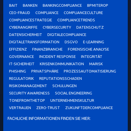
BAIT
BANKEN
BANKINGCOMPLIANCE
BPMITEROP
CEO-FRAUD
COMPLIANCE
COMPLIANCECULTURE
COMPLIANCESTRATEGIE
COMPLIANCETRENDS
CYBERANGRIFFE
CYBERSECURITY
DATENSCHUTZ
DATENSICHERHEIT
DIGITALECOMPLIANCE
DIGITALETRANSFORMATION
DSGVO
E-LEARNING
EFFIZIENZ
FINANZBRANCHE
FORENSISCHE ANALYSE
GOVERNANCE
INCIDENT RESPONSE
INTEGRITÄT
IT-SICHERHEIT
KRISENKOMMUNIKATION
MARISK
PHISHING
PRIVATSPHÄRE
PROZESSAUTOMATISIERUNG
REGULATORIK
REPUTATIONSSCHADEN
RISIKOMANAGEMENT
SCHULUNGEN
SECURITY AWARENESS
SOCIAL ENGINEERING
TONEFROMTHETOP
UNTERNEHMENSKULTUR
VERTRAUEN
ZERO-TRUST
ZUKUNFTDERCOMPLIANCE
FACHLICHE INFORMATIONEN FINDEN SIE HIER: