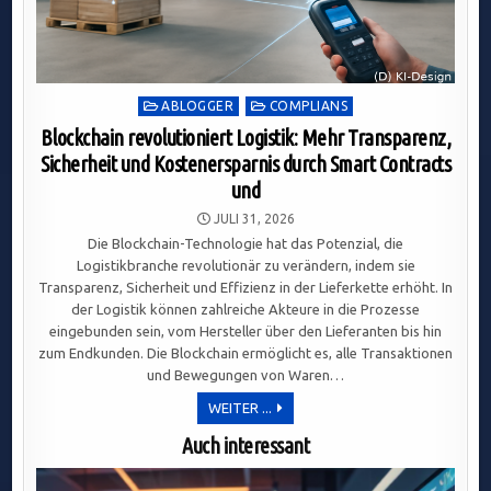
Posted
ABLOGGER
COMPLIANS
in
Blockchain revolutioniert Logistik: Mehr Transparenz,
Sicherheit und Kostenersparnis durch Smart Contracts
und
JULI 31, 2026
Die Blockchain-Technologie hat das Potenzial, die
Logistikbranche revolutionär zu verändern, indem sie
Transparenz, Sicherheit und Effizienz in der Lieferkette erhöht. In
der Logistik können zahlreiche Akteure in die Prozesse
eingebunden sein, vom Hersteller über den Lieferanten bis hin
zum Endkunden. Die Blockchain ermöglicht es, alle Transaktionen
und Bewegungen von Waren…
BLOCKCHAIN
WEITER ...
REVOLUTIONIERT
LOGISTIK:
Auch interessant
MEHR
TRANSPARENZ,
SICHERHEIT