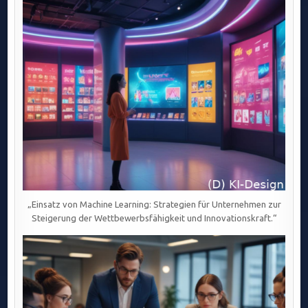
ALS
SCHLÜSSEL
ZUM
ERFOLG
IN
MODERNEN
PROJEKTORGANISATIONEN
„Einsatz von Machine Learning: Strategien für Unternehmen zur
Steigerung der Wettbewerbsfähigkeit und Innovationskraft.“