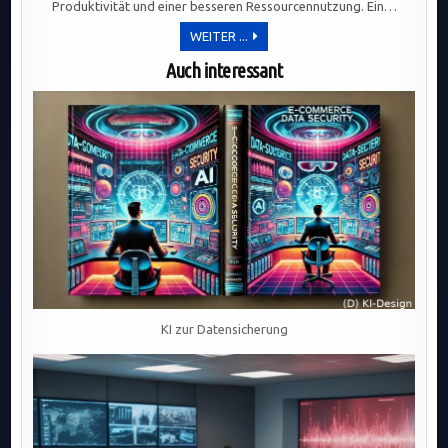
Produktivität und einer besseren Ressourcennutzung. Ein…
DIGITALISIERUNG
WEITER ...
STEIGERT
EFFIZIENZ
Auch interessant
UND
WETTBEWERBSFÄHIGKEIT:
AUTOMATISIERUNG,
DATENANALYSE
UND
NEUE
GESCHÄFTSMODELLE
IM
KI zur Datensicherung