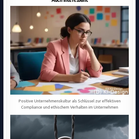
RISIKOMINIMIEREND
UND
FÖRDERLICH
FÜR
DIE
IT-
MODERNISIERUNG
DURCH
ENGE
ZUSAMMENARBEIT
UND
Positive Unternehmenskultur als Schlüssel zur effektiven
Compliance und ethischem Verhalten im Unternehmen