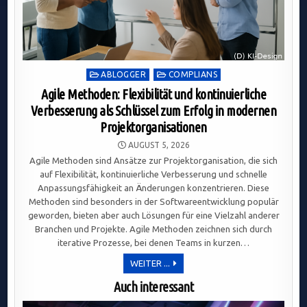
Posted
ABLOGGER
COMPLIANS
in
Agile Methoden: Flexibilität und kontinuierliche
Verbesserung als Schlüssel zum Erfolg in modernen
Projektorganisationen
AUGUST 5, 2026
Agile Methoden sind Ansätze zur Projektorganisation, die sich
auf Flexibilität, kontinuierliche Verbesserung und schnelle
Anpassungsfähigkeit an Änderungen konzentrieren. Diese
Methoden sind besonders in der Softwareentwicklung populär
geworden, bieten aber auch Lösungen für eine Vielzahl anderer
Branchen und Projekte. Agile Methoden zeichnen sich durch
iterative Prozesse, bei denen Teams in kurzen…
AGILE
WEITER ...
METHODEN:
FLEXIBILITÄT
Auch interessant
UND
KONTINUIERLICHE
VERBESSERUNG