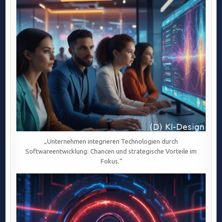
UND
KOSTENERSPARNIS
DURCH
SMART
CONTRACTS
UND
„Unternehmen integrieren Technologien durch
Softwareentwicklung: Chancen und strategische Vorteile im
Fokus.“