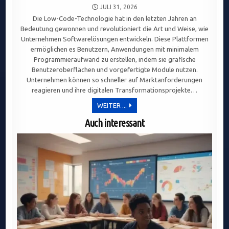
JULI 31, 2026
Die Low-Code-Technologie hat in den letzten Jahren an
Bedeutung gewonnen und revolutioniert die Art und Weise, wie
Unternehmen Softwarelösungen entwickeln. Diese Plattformen
ermöglichen es Benutzern, Anwendungen mit minimalem
Programmieraufwand zu erstellen, indem sie grafische
Benutzeroberflächen und vorgefertigte Module nutzen.
Unternehmen können so schneller auf Marktanforderungen
reagieren und ihre digitalen Transformationsprojekte…
LOW-
WEITER ...
CODE-
TECHNOLOGIE
Auch interessant
REVOLUTIONIERT
SOFTWAREENTWICKLUNG:
SCHNELLIGKEIT,
FLEXIBILITÄT
UND
VEREINFACHUNG
FÜR
UNTERNEHMEN.