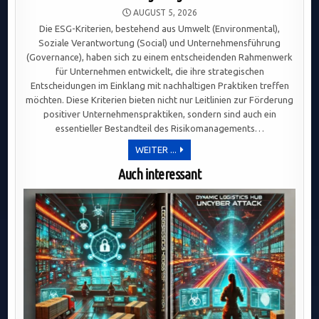
AUGUST 5, 2026
Die ESG-Kriterien, bestehend aus Umwelt (Environmental),
Soziale Verantwortung (Social) und Unternehmensführung
(Governance), haben sich zu einem entscheidenden Rahmenwerk
für Unternehmen entwickelt, die ihre strategischen
Entscheidungen im Einklang mit nachhaltigen Praktiken treffen
möchten. Diese Kriterien bieten nicht nur Leitlinien zur Förderung
positiver Unternehmenspraktiken, sondern sind auch ein
essentieller Bestandteil des Risikomanagements…
ESG-
WEITER ...
KRITERIEN:
SCHLÜSSEL
Auch interessant
FÜR
NACHHALTIGE
UNTERNEHMENSSTRATEGIEN,
INVESTORENINTERESSE
UND
LANGFRISTIGE