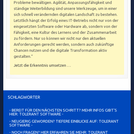
Probleme bewältigen. Agilität, Anpassungsfähigkeit und
ständige Weiterbildung sind unsere Werkzeuge, um in einer
sich schnell verändernden digitalen Landschaft zu bestehen.
Letztlich hängt der Erfolg eines IT-Betriebs nicht nur von der
eingesetzten Software oder Hardware ab, sondern von der
Fähigkeit, eine Kultur des Lernens und der Zusammenarbeit
zu fördern. Nur so können wir nicht nur den aktuellen
Anforderungen gerecht werden, sondern auch zukünftige
Chancen nutzen und die digitale Transformation aktiv
gestalten.“
Jetzt die Erkenntnis umsetzen …
SCHLAGWÖRTER
- BEREIT FÜR DEN NÄCHSTEN SCHRITT? MEHR INFOS GIBT’S
HIER: TOLERANT SOFTWARE -
- NEUGIERIG GEWORDEN? TIEFERE EINBLICKE AUF: TOLERANT
SOFTWARE -
- NOCH FRAGEN? HIER ERFAHREN SIE MEHR: TOLERANT