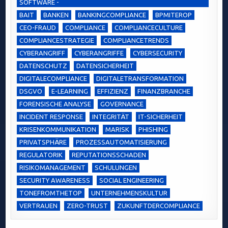
SOFTWARE -
BAIT
BANKEN
BANKINGCOMPLIANCE
BPMITEROP
CEO-FRAUD
COMPLIANCE
COMPLIANCECULTURE
COMPLIANCESTRATEGIE
COMPLIANCETRENDS
CYBERANGRIFF
CYBERANGRIFFE
CYBERSECURITY
DATENSCHUTZ
DATENSICHERHEIT
DIGITALECOMPLIANCE
DIGITALETRANSFORMATION
DSGVO
E-LEARNING
EFFIZIENZ
FINANZBRANCHE
FORENSISCHE ANALYSE
GOVERNANCE
INCIDENT RESPONSE
INTEGRITÄT
IT-SICHERHEIT
KRISENKOMMUNIKATION
MARISK
PHISHING
PRIVATSPHÄRE
PROZESSAUTOMATISIERUNG
REGULATORIK
REPUTATIONSSCHADEN
RISIKOMANAGEMENT
SCHULUNGEN
SECURITY AWARENESS
SOCIAL ENGINEERING
TONEFROMTHETOP
UNTERNEHMENSKULTUR
VERTRAUEN
ZERO-TRUST
ZUKUNFTDERCOMPLIANCE