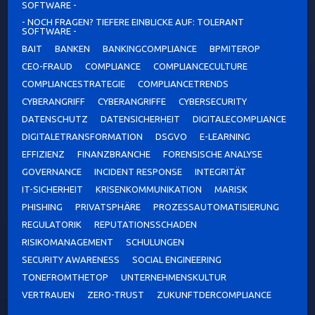
SOFTWARE -
- NOCH FRAGEN? TIEFERE EINBLICKE AUF: TOLERANT
SOFTWARE -
BAIT
BANKEN
BANKINGCOMPLIANCE
BPMITEROP
CEO-FRAUD
COMPLIANCE
COMPLIANCECULTURE
COMPLIANCESTRATEGIE
COMPLIANCETRENDS
CYBERANGRIFF
CYBERANGRIFFE
CYBERSECURITY
DATENSCHUTZ
DATENSICHERHEIT
DIGITALECOMPLIANCE
DIGITALETRANSFORMATION
DSGVO
E-LEARNING
EFFIZIENZ
FINANZBRANCHE
FORENSISCHE ANALYSE
GOVERNANCE
INCIDENT RESPONSE
INTEGRITÄT
IT-SICHERHEIT
KRISENKOMMUNIKATION
MARISK
PHISHING
PRIVATSPHÄRE
PROZESSAUTOMATISIERUNG
REGULATORIK
REPUTATIONSSCHADEN
RISIKOMANAGEMENT
SCHULUNGEN
SECURITY AWARENESS
SOCIAL ENGINEERING
TONEFROMTHETOP
UNTERNEHMENSKULTUR
VERTRAUEN
ZERO-TRUST
ZUKUNFTDERCOMPLIANCE