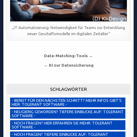
„IT-Automatisierung: Notwendigkeit für Teams zur Entwicklung
neuer Geschäftsmodelle im digitalen Zeitalter“
Beitragsnavigation
Data-Matching-Tools →
← KI zur Datensicherung
SCHLAGWÖRTER
- BEREIT FÜR DEN NÄCHSTEN SCHRITT? MEHR INFOS GIBT’S
HIER: TOLERANT SOFTWARE -
- NEUGIERIG GEWORDEN? TIEFERE EINBLICKE AUF: TOLERANT
SOFTWARE -
- NOCH FRAGEN? HIER ERFAHREN SIE MEHR: TOLERANT
SOFTWARE -
- NOCH FRAGEN? TIEFERE EINBLICKE AUF: TOLERANT