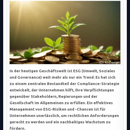
ALS
ZENTRALE
COMPLIANCE-
STRATEGIE:
RISIKEN
MANAGEN,
VERANTWORTUNG
ZEIGEN
UND
WETTBEWERBSVOR
NUTZEN.
In der heutigen Geschäftswelt ist ESG (Umwelt, Soziales
und Governance) weit mehr als nur ein Trend. Es hat sich
zu einem zentralen Bestandteil der Compliance-Strategie
entwickelt, der Unternehmen hilft, ihre Verpflichtungen
gegenüber Stakeholdern, Regierungen und der
Gesellschaft im Allgemeinen zu erfüllen. Ein effektives
Management von ESG-Risiken und -Chancen ist für
Unternehmen unerlässlich, um rechtlichen Anforderungen
gerecht zu werden und ein nachhaltiges Wachstum zu
fördern.