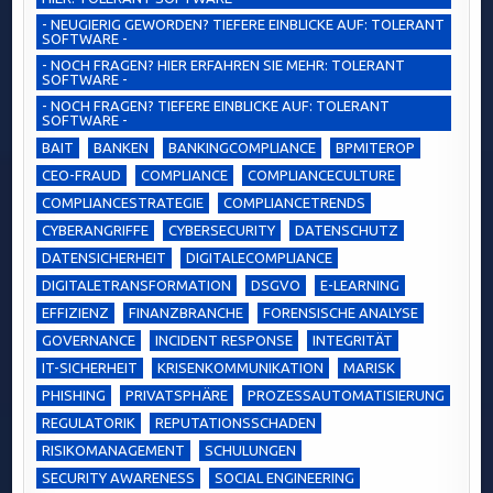
- NEUGIERIG GEWORDEN? TIEFERE EINBLICKE AUF: TOLERANT
SOFTWARE -
- NOCH FRAGEN? HIER ERFAHREN SIE MEHR: TOLERANT
SOFTWARE -
- NOCH FRAGEN? TIEFERE EINBLICKE AUF: TOLERANT
SOFTWARE -
BAIT
BANKEN
BANKINGCOMPLIANCE
BPMITEROP
CEO-FRAUD
COMPLIANCE
COMPLIANCECULTURE
COMPLIANCESTRATEGIE
COMPLIANCETRENDS
CYBERANGRIFFE
CYBERSECURITY
DATENSCHUTZ
DATENSICHERHEIT
DIGITALECOMPLIANCE
DIGITALETRANSFORMATION
DSGVO
E-LEARNING
EFFIZIENZ
FINANZBRANCHE
FORENSISCHE ANALYSE
GOVERNANCE
INCIDENT RESPONSE
INTEGRITÄT
IT-SICHERHEIT
KRISENKOMMUNIKATION
MARISK
PHISHING
PRIVATSPHÄRE
PROZESSAUTOMATISIERUNG
REGULATORIK
REPUTATIONSSCHADEN
RISIKOMANAGEMENT
SCHULUNGEN
SECURITY AWARENESS
SOCIAL ENGINEERING