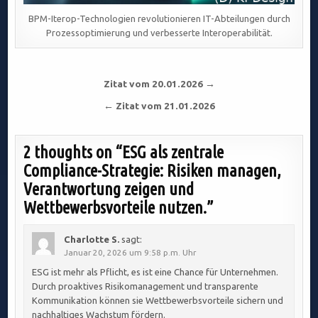
BPM-Iterop-Technologien revolutionieren IT-Abteilungen durch
Prozessoptimierung und verbesserte Interoperabilität.
Beitragsnavigation
Zitat vom 20.01.2026 →
← Zitat vom 21.01.2026
2 thoughts on “
ESG als zentrale
Compliance-Strategie: Risiken managen,
Verantwortung zeigen und
Wettbewerbsvorteile nutzen.
”
Charlotte S.
sagt:
Januar 20, 2026 um 9:58 p.m. Uhr
ESG ist mehr als Pflicht, es ist eine Chance für Unternehmen.
Durch proaktives Risikomanagement und transparente
Kommunikation können sie Wettbewerbsvorteile sichern und
nachhaltiges Wachstum fördern.