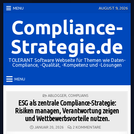
Skip
MENU
AUGUST 9, 2026
to
content
Compliance-
Strategie.de
TOLERANT Software Webseite für Themen wie Daten-
Compliance, -Qualität, -Kompetenz und -Lösungen
MENU
POSTED
ABLOGGER
,
COMPLIANS
IN
ESG als zentrale Compliance-Strategie:
Risiken managen, Verantwortung zeigen
und Wettbewerbsvorteile nutzen.
ZU
JANUAR 20, 2026
2 KOMMENTARE
ESG