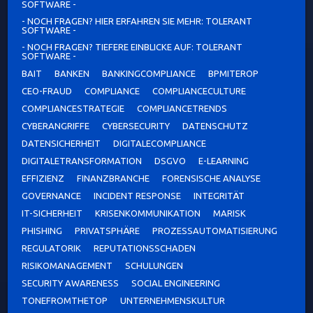
SOFTWARE -
- NOCH FRAGEN? HIER ERFAHREN SIE MEHR: TOLERANT
SOFTWARE -
- NOCH FRAGEN? TIEFERE EINBLICKE AUF: TOLERANT
SOFTWARE -
BAIT
BANKEN
BANKINGCOMPLIANCE
BPMITEROP
CEO-FRAUD
COMPLIANCE
COMPLIANCECULTURE
COMPLIANCESTRATEGIE
COMPLIANCETRENDS
CYBERANGRIFFE
CYBERSECURITY
DATENSCHUTZ
DATENSICHERHEIT
DIGITALECOMPLIANCE
DIGITALETRANSFORMATION
DSGVO
E-LEARNING
EFFIZIENZ
FINANZBRANCHE
FORENSISCHE ANALYSE
GOVERNANCE
INCIDENT RESPONSE
INTEGRITÄT
IT-SICHERHEIT
KRISENKOMMUNIKATION
MARISK
PHISHING
PRIVATSPHÄRE
PROZESSAUTOMATISIERUNG
REGULATORIK
REPUTATIONSSCHADEN
RISIKOMANAGEMENT
SCHULUNGEN
SECURITY AWARENESS
SOCIAL ENGINEERING
TONEFROMTHETOP
UNTERNEHMENSKULTUR