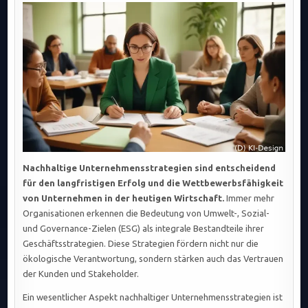
INTEGRIEREN
ÖKOLOGISCHE,
SOZIALE
UND
GOVERNANCE-
ZIELE:
DER
EINFLUSS
VON
NACHHALTIGKEIT
UND
REGULIERUNG.
Nachhaltige Unternehmensstrategien sind entscheidend
für den langfristigen Erfolg und die Wettbewerbsfähigkeit
von Unternehmen in der heutigen Wirtschaft.
Immer mehr
Organisationen erkennen die Bedeutung von Umwelt-, Sozial-
und Governance-Zielen (ESG) als integrale Bestandteile ihrer
Geschäftsstrategien. Diese Strategien fördern nicht nur die
ökologische Verantwortung, sondern stärken auch das Vertrauen
der Kunden und Stakeholder.
Ein wesentlicher Aspekt nachhaltiger Unternehmensstrategien ist