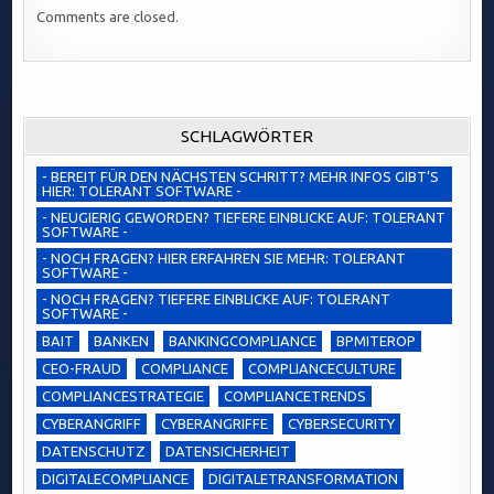
Comments are closed.
SCHLAGWÖRTER
- BEREIT FÜR DEN NÄCHSTEN SCHRITT? MEHR INFOS GIBT’S
HIER: TOLERANT SOFTWARE -
- NEUGIERIG GEWORDEN? TIEFERE EINBLICKE AUF: TOLERANT
SOFTWARE -
- NOCH FRAGEN? HIER ERFAHREN SIE MEHR: TOLERANT
SOFTWARE -
- NOCH FRAGEN? TIEFERE EINBLICKE AUF: TOLERANT
SOFTWARE -
BAIT
BANKEN
BANKINGCOMPLIANCE
BPMITEROP
CEO-FRAUD
COMPLIANCE
COMPLIANCECULTURE
COMPLIANCESTRATEGIE
COMPLIANCETRENDS
CYBERANGRIFF
CYBERANGRIFFE
CYBERSECURITY
DATENSCHUTZ
DATENSICHERHEIT
DIGITALECOMPLIANCE
DIGITALETRANSFORMATION