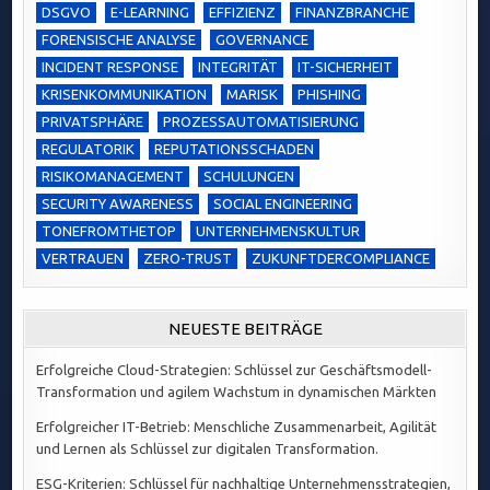
DSGVO
E-LEARNING
EFFIZIENZ
FINANZBRANCHE
FORENSISCHE ANALYSE
GOVERNANCE
INCIDENT RESPONSE
INTEGRITÄT
IT-SICHERHEIT
KRISENKOMMUNIKATION
MARISK
PHISHING
PRIVATSPHÄRE
PROZESSAUTOMATISIERUNG
REGULATORIK
REPUTATIONSSCHADEN
RISIKOMANAGEMENT
SCHULUNGEN
SECURITY AWARENESS
SOCIAL ENGINEERING
TONEFROMTHETOP
UNTERNEHMENSKULTUR
VERTRAUEN
ZERO-TRUST
ZUKUNFTDERCOMPLIANCE
NEUESTE BEITRÄGE
Erfolgreiche Cloud-Strategien: Schlüssel zur Geschäftsmodell-
Transformation und agilem Wachstum in dynamischen Märkten
Erfolgreicher IT-Betrieb: Menschliche Zusammenarbeit, Agilität
und Lernen als Schlüssel zur digitalen Transformation.
ESG-Kriterien: Schlüssel für nachhaltige Unternehmensstrategien,