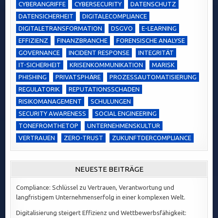
CYBERANGRIFFE
CYBERSECURITY
DATENSCHUTZ
DATENSICHERHEIT
DIGITALECOMPLIANCE
DIGITALETRANSFORMATION
DSGVO
E-LEARNING
EFFIZIENZ
FINANZBRANCHE
FORENSISCHE ANALYSE
GOVERNANCE
INCIDENT RESPONSE
INTEGRITÄT
IT-SICHERHEIT
KRISENKOMMUNIKATION
MARISK
PHISHING
PRIVATSPHÄRE
PROZESSAUTOMATISIERUNG
REGULATORIK
REPUTATIONSSCHADEN
RISIKOMANAGEMENT
SCHULUNGEN
SECURITY AWARENESS
SOCIAL ENGINEERING
TONEFROMTHETOP
UNTERNEHMENSKULTUR
VERTRAUEN
ZERO-TRUST
ZUKUNFTDERCOMPLIANCE
NEUESTE BEITRÄGE
Compliance: Schlüssel zu Vertrauen, Verantwortung und
langfristigem Unternehmenserfolg in einer komplexen Welt.
Digitalisierung steigert Effizienz und Wettbewerbsfähigkeit: