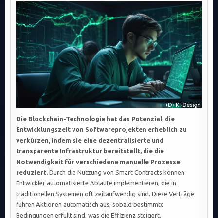
MÜSSEN
GESCHWINDIGKEI
BEI
DER
BLOCKCHAIN-
IMPLEMENTIERU
STEIGERN:
HERAUSFORDER
UND
LÖSUNGSANSÄTZE
Die Blockchain-Technologie hat das Potenzial, die
Entwicklungszeit von Softwareprojekten erheblich zu
verkürzen, indem sie eine dezentralisierte und
transparente Infrastruktur bereitstellt, die die
Notwendigkeit für verschiedene manuelle Prozesse
reduziert.
Durch die Nutzung von Smart Contracts können
Entwickler automatisierte Abläufe implementieren, die in
traditionellen Systemen oft zeitaufwendig sind. Diese Verträge
führen Aktionen automatisch aus, sobald bestimmte
Bedingungen erfüllt sind, was die Effizienz steigert.