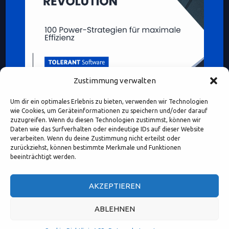
Zustimmung verwalten
Um dir ein optimales Erlebnis zu bieten, verwenden wir Technologien
wie Cookies, um Geräteinformationen zu speichern und/oder darauf
zuzugreifen. Wenn du diesen Technologien zustimmst, können wir
Daten wie das Surfverhalten oder eindeutige IDs auf dieser Website
verarbeiten. Wenn du deine Zustimmung nicht erteilst oder
Diese Webseite enthält Inhalte und Medien, die ganz oder
zurückziehst, können bestimmte Merkmale und Funktionen
teilweise KI-unterstützt erstellt oder bearbeitet wurden.
beeinträchtigt werden.
Namen, Personenabbildungen und Beispiele dienen – sofern
nicht ausdrücklich anders gekennzeichnet – ausschließlich
AKZEPTIEREN
illustrativen Zwecken.
ABLEHNEN
(c) 2026, TOLERANT Software
Design by ThemesDNA.com