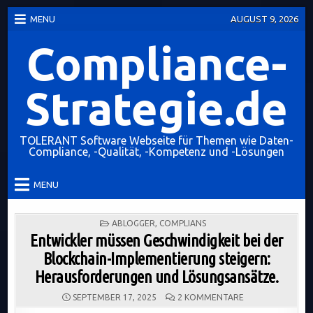
Skip
MENU
AUGUST 9, 2026
to
content
Compliance-
Strategie.de
TOLERANT Software Webseite für Themen wie Daten-
Compliance, -Qualität, -Kompetenz und -Lösungen
MENU
POSTED
ABLOGGER
,
COMPLIANS
IN
Entwickler müssen Geschwindigkeit bei der
Blockchain-Implementierung steigern:
Herausforderungen und Lösungsansätze.
ZU
SEPTEMBER 17, 2025
2 KOMMENTARE
ENTWICKLER