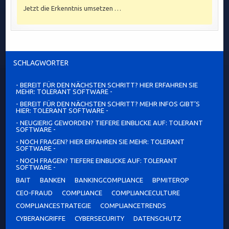
Jetzt die Erkenntnis umsetzen …
SCHLAGWÖRTER
- BEREIT FÜR DEN NÄCHSTEN SCHRITT? HIER ERFAHREN SIE
MEHR: TOLERANT SOFTWARE -
- BEREIT FÜR DEN NÄCHSTEN SCHRITT? MEHR INFOS GIBT’S
HIER: TOLERANT SOFTWARE -
- NEUGIERIG GEWORDEN? TIEFERE EINBLICKE AUF: TOLERANT
SOFTWARE -
- NOCH FRAGEN? HIER ERFAHREN SIE MEHR: TOLERANT
SOFTWARE -
- NOCH FRAGEN? TIEFERE EINBLICKE AUF: TOLERANT
SOFTWARE -
BAIT
BANKEN
BANKINGCOMPLIANCE
BPMITEROP
CEO-FRAUD
COMPLIANCE
COMPLIANCECULTURE
COMPLIANCESTRATEGIE
COMPLIANCETRENDS
CYBERANGRIFFE
CYBERSECURITY
DATENSCHUTZ