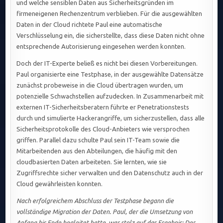
und welche sensiblen Daten aus Sicherheitsgründen im
firmeneigenen Rechenzentrum verblieben. Für die ausgewählten
Daten in der Cloud richtete Paul eine automatische
Verschlüsselung ein, die sicherstellte, dass diese Daten nicht ohne
entsprechende Autorisierung eingesehen werden konnten.
Doch der IT-Experte beließ es nicht bei diesen Vorbereitungen.
Paul organisierte eine Testphase, in der ausgewählte Datensätze
zunächst probeweise in die Cloud übertragen wurden, um
potenzielle Schwachstellen aufzudecken. In Zusammenarbeit mit
externen IT-Sicherheitsberatern führte er Penetrationstests
durch und simulierte Hackerangriffe, um sicherzustellen, dass alle
Sicherheitsprotokolle des Cloud-Anbieters wie versprochen
griffen. Parallel dazu schulte Paul sein IT-Team sowie die
Mitarbeitenden aus den Abteilungen, die häufig mit den
cloudbasierten Daten arbeiteten. Sie lernten, wie sie
Zugriffsrechte sicher verwalten und den Datenschutz auch in der
Cloud gewährleisten konnten.
Nach erfolgreichem Abschluss der Testphase begann die
vollständige Migration der Daten. Paul, der die Umsetzung von
Anfang bis Ende begleitet hatte, war stolz auf das Ergebnis: Der