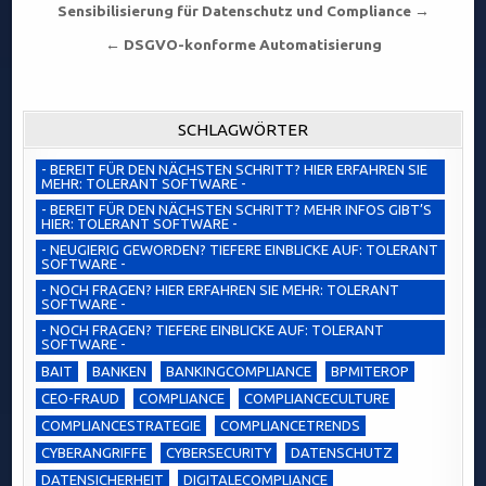
Beitragsnavigation
Sensibilisierung für Datenschutz und Compliance →
← DSGVO-konforme Automatisierung
SCHLAGWÖRTER
- BEREIT FÜR DEN NÄCHSTEN SCHRITT? HIER ERFAHREN SIE
MEHR: TOLERANT SOFTWARE -
- BEREIT FÜR DEN NÄCHSTEN SCHRITT? MEHR INFOS GIBT’S
HIER: TOLERANT SOFTWARE -
- NEUGIERIG GEWORDEN? TIEFERE EINBLICKE AUF: TOLERANT
SOFTWARE -
- NOCH FRAGEN? HIER ERFAHREN SIE MEHR: TOLERANT
SOFTWARE -
- NOCH FRAGEN? TIEFERE EINBLICKE AUF: TOLERANT
SOFTWARE -
BAIT
BANKEN
BANKINGCOMPLIANCE
BPMITEROP
CEO-FRAUD
COMPLIANCE
COMPLIANCECULTURE
COMPLIANCESTRATEGIE
COMPLIANCETRENDS
CYBERANGRIFFE
CYBERSECURITY
DATENSCHUTZ
DATENSICHERHEIT
DIGITALECOMPLIANCE