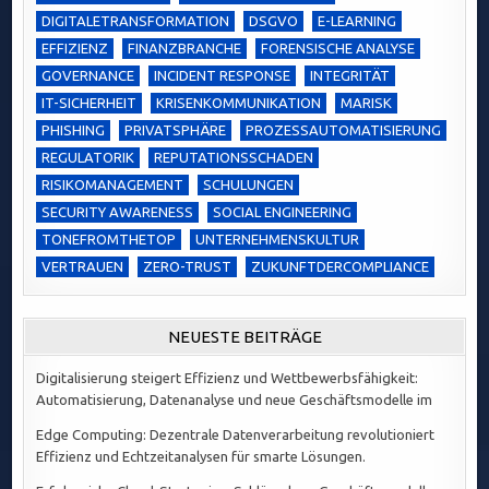
DIGITALETRANSFORMATION
DSGVO
E-LEARNING
EFFIZIENZ
FINANZBRANCHE
FORENSISCHE ANALYSE
GOVERNANCE
INCIDENT RESPONSE
INTEGRITÄT
IT-SICHERHEIT
KRISENKOMMUNIKATION
MARISK
PHISHING
PRIVATSPHÄRE
PROZESSAUTOMATISIERUNG
REGULATORIK
REPUTATIONSSCHADEN
RISIKOMANAGEMENT
SCHULUNGEN
SECURITY AWARENESS
SOCIAL ENGINEERING
TONEFROMTHETOP
UNTERNEHMENSKULTUR
VERTRAUEN
ZERO-TRUST
ZUKUNFTDERCOMPLIANCE
NEUESTE BEITRÄGE
Digitalisierung steigert Effizienz und Wettbewerbsfähigkeit:
Automatisierung, Datenanalyse und neue Geschäftsmodelle im
Edge Computing: Dezentrale Datenverarbeitung revolutioniert
Effizienz und Echtzeitanalysen für smarte Lösungen.