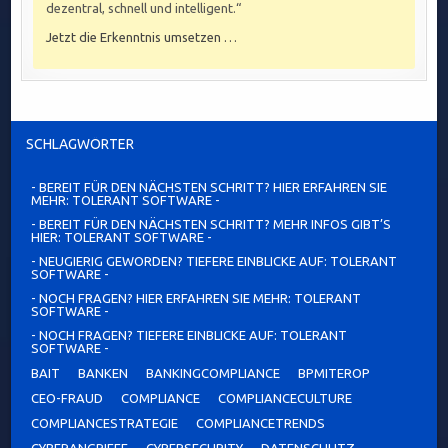
dezentral, schnell und intelligent.“
Jetzt die Erkenntnis umsetzen …
SCHLAGWÖRTER
- BEREIT FÜR DEN NÄCHSTEN SCHRITT? HIER ERFAHREN SIE
MEHR: TOLERANT SOFTWARE -
- BEREIT FÜR DEN NÄCHSTEN SCHRITT? MEHR INFOS GIBT’S
HIER: TOLERANT SOFTWARE -
- NEUGIERIG GEWORDEN? TIEFERE EINBLICKE AUF: TOLERANT
SOFTWARE -
- NOCH FRAGEN? HIER ERFAHREN SIE MEHR: TOLERANT
SOFTWARE -
- NOCH FRAGEN? TIEFERE EINBLICKE AUF: TOLERANT
SOFTWARE -
BAIT
BANKEN
BANKINGCOMPLIANCE
BPMITEROP
CEO-FRAUD
COMPLIANCE
COMPLIANCECULTURE
COMPLIANCESTRATEGIE
COMPLIANCETRENDS