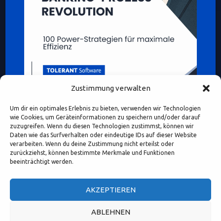
Zustimmung verwalten
Um dir ein optimales Erlebnis zu bieten, verwenden wir Technologien
wie Cookies, um Geräteinformationen zu speichern und/oder darauf
zuzugreifen. Wenn du diesen Technologien zustimmst, können wir
Daten wie das Surfverhalten oder eindeutige IDs auf dieser Website
verarbeiten. Wenn du deine Zustimmung nicht erteilst oder
Diese Webseite enthält Inhalte und Medien, die ganz oder
zurückziehst, können bestimmte Merkmale und Funktionen
teilweise KI-unterstützt erstellt oder bearbeitet wurden.
beeinträchtigt werden.
Namen, Personenabbildungen und Beispiele dienen – sofern
nicht ausdrücklich anders gekennzeichnet – ausschließlich
AKZEPTIEREN
illustrativen Zwecken.
ABLEHNEN
(c) 2026, TOLERANT Software