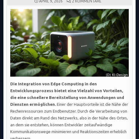
ZU
APRIL 9, 2026
2 KOMMENTARE
EDGE
COMPUTING
REVOLUTIONIERT
SOFTWAREENTWICKL
SCHNELLERE
BEREITSTELLUNG,
GERINGERE
LATENZ
UND
VERBESSERTE
Die Integration von Edge Computing in den
Entwicklungsprozess bietet eine Vielzahl von Vorteilen,
die eine schnellere Bereitstellung von Anwendungen und
Diensten ermöglichen.
Einer der Hauptvorteile ist die Nähe der
Rechenressourcen zum Endbenutzer. Durch die Verarbeitung von
Daten direkt am Rand des Netzwerks, also in der Nähe des Ortes,
an dem sie entstehen, können Entwickler zeitaufwändige
Kommunikationswege minimieren und Reaktionszeiten erheblich
verbessern.