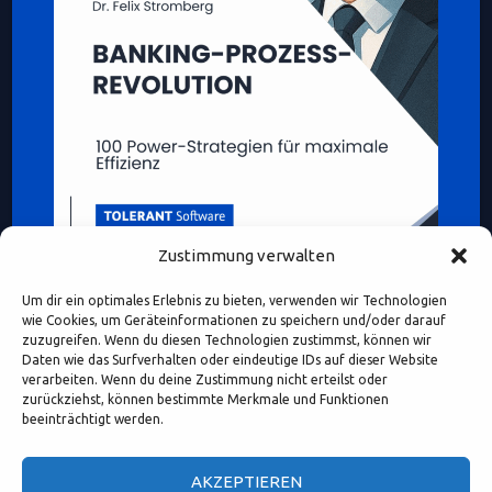
Zustimmung verwalten
Um dir ein optimales Erlebnis zu bieten, verwenden wir Technologien
wie Cookies, um Geräteinformationen zu speichern und/oder darauf
zuzugreifen. Wenn du diesen Technologien zustimmst, können wir
Daten wie das Surfverhalten oder eindeutige IDs auf dieser Website
verarbeiten. Wenn du deine Zustimmung nicht erteilst oder
Diese Webseite enthält Inhalte und Medien, die ganz oder
zurückziehst, können bestimmte Merkmale und Funktionen
teilweise KI-unterstützt erstellt oder bearbeitet wurden.
beeinträchtigt werden.
Namen, Personenabbildungen und Beispiele dienen – sofern
nicht ausdrücklich anders gekennzeichnet – ausschließlich
AKZEPTIEREN
illustrativen Zwecken.