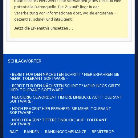
Rand unseres Netzwerks und verwandelt jedes Gerät in eine
potentielle Datenquelle. Die Zukunft liegt in der
Verarbeitung von Informationen dort, wo sie entstehen –
dezentral, schnell und intelligent.“
Jetzt die Erkenntnis umsetzen …
SCHLAGWÖRTER
- BEREIT FÜR DEN NÄCHSTEN SCHRITT? HIER ERFAHREN SIE
MEHR: TOLERANT SOFTWARE -
- BEREIT FÜR DEN NÄCHSTEN SCHRITT? MEHR INFOS GIBT’S
HIER: TOLERANT SOFTWARE -
- NEUGIERIG GEWORDEN? TIEFERE EINBLICKE AUF: TOLERANT
SOFTWARE -
- NOCH FRAGEN? HIER ERFAHREN SIE MEHR: TOLERANT
SOFTWARE -
- NOCH FRAGEN? TIEFERE EINBLICKE AUF: TOLERANT
SOFTWARE -
BAIT
BANKEN
BANKINGCOMPLIANCE
BPMITEROP