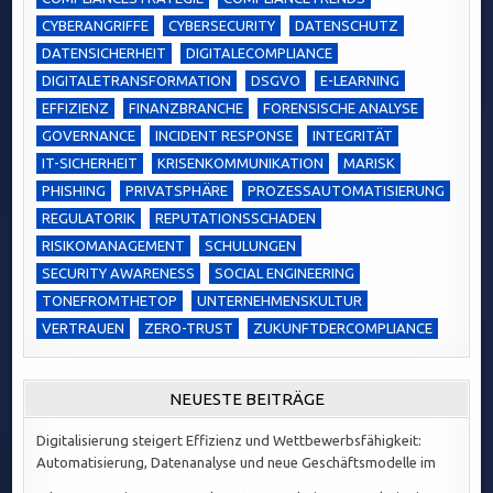
CYBERANGRIFFE
CYBERSECURITY
DATENSCHUTZ
DATENSICHERHEIT
DIGITALECOMPLIANCE
DIGITALETRANSFORMATION
DSGVO
E-LEARNING
EFFIZIENZ
FINANZBRANCHE
FORENSISCHE ANALYSE
GOVERNANCE
INCIDENT RESPONSE
INTEGRITÄT
IT-SICHERHEIT
KRISENKOMMUNIKATION
MARISK
PHISHING
PRIVATSPHÄRE
PROZESSAUTOMATISIERUNG
REGULATORIK
REPUTATIONSSCHADEN
RISIKOMANAGEMENT
SCHULUNGEN
SECURITY AWARENESS
SOCIAL ENGINEERING
TONEFROMTHETOP
UNTERNEHMENSKULTUR
VERTRAUEN
ZERO-TRUST
ZUKUNFTDERCOMPLIANCE
NEUESTE BEITRÄGE
Digitalisierung steigert Effizienz und Wettbewerbsfähigkeit:
Automatisierung, Datenanalyse und neue Geschäftsmodelle im