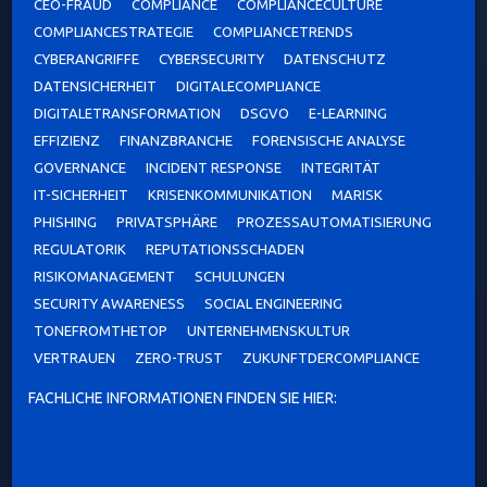
CEO-FRAUD
COMPLIANCE
COMPLIANCECULTURE
COMPLIANCESTRATEGIE
COMPLIANCETRENDS
CYBERANGRIFFE
CYBERSECURITY
DATENSCHUTZ
DATENSICHERHEIT
DIGITALECOMPLIANCE
DIGITALETRANSFORMATION
DSGVO
E-LEARNING
EFFIZIENZ
FINANZBRANCHE
FORENSISCHE ANALYSE
GOVERNANCE
INCIDENT RESPONSE
INTEGRITÄT
IT-SICHERHEIT
KRISENKOMMUNIKATION
MARISK
PHISHING
PRIVATSPHÄRE
PROZESSAUTOMATISIERUNG
REGULATORIK
REPUTATIONSSCHADEN
RISIKOMANAGEMENT
SCHULUNGEN
SECURITY AWARENESS
SOCIAL ENGINEERING
TONEFROMTHETOP
UNTERNEHMENSKULTUR
VERTRAUEN
ZERO-TRUST
ZUKUNFTDERCOMPLIANCE
FACHLICHE INFORMATIONEN FINDEN SIE HIER: