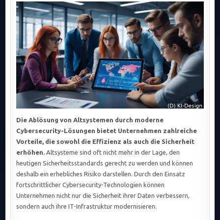
DURCH
CYBERSECURITY:
UNTERNEHMEN
STEIGERN
EFFIZIENZ
UND
SICHERHEIT
BEI
DER
ABLÖSUNG
VON
ALTSYSTEMEN.
Die Ablösung von Altsystemen durch moderne
Cybersecurity-Lösungen bietet Unternehmen zahlreiche
Vorteile, die sowohl die Effizienz als auch die Sicherheit
erhöhen.
Altsysteme sind oft nicht mehr in der Lage, den
heutigen Sicherheitsstandards gerecht zu werden und können
deshalb ein erhebliches Risiko darstellen. Durch den Einsatz
fortschrittlicher Cybersecurity-Technologien können
Unternehmen nicht nur die Sicherheit ihrer Daten verbessern,
sondern auch ihre IT-Infrastruktur modernisieren.