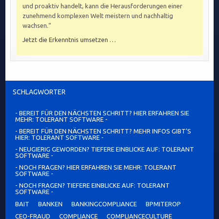
und proaktiv handelt, kann die Herausforderungen einer
zunehmend komplexen Welt meistern und nachhaltig
wachsen.“
Jetzt die Erkenntnis umsetzen …
SCHLAGWÖRTER
- BEREIT FÜR DEN NÄCHSTEN SCHRITT? HIER ERFAHREN SIE
MEHR: TOLERANT SOFTWARE -
- BEREIT FÜR DEN NÄCHSTEN SCHRITT? MEHR INFOS GIBT’S
HIER: TOLERANT SOFTWARE -
- NEUGIERIG GEWORDEN? TIEFERE EINBLICKE AUF: TOLERANT
SOFTWARE -
- NOCH FRAGEN? HIER ERFAHREN SIE MEHR: TOLERANT
SOFTWARE -
- NOCH FRAGEN? TIEFERE EINBLICKE AUF: TOLERANT
SOFTWARE -
BAIT
BANKEN
BANKINGCOMPLIANCE
BPMITEROP
CEO-FRAUD
COMPLIANCE
COMPLIANCECULTURE