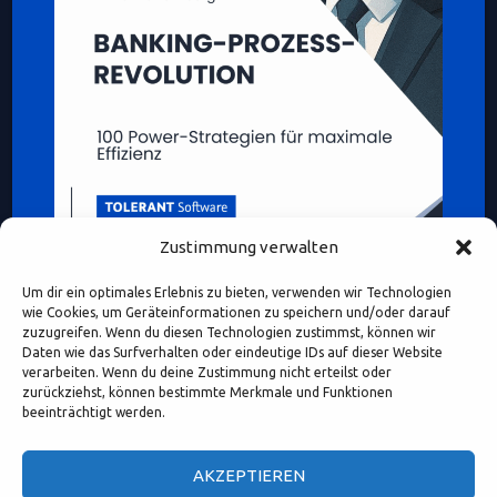
Zustimmung verwalten
Um dir ein optimales Erlebnis zu bieten, verwenden wir Technologien
wie Cookies, um Geräteinformationen zu speichern und/oder darauf
zuzugreifen. Wenn du diesen Technologien zustimmst, können wir
Daten wie das Surfverhalten oder eindeutige IDs auf dieser Website
verarbeiten. Wenn du deine Zustimmung nicht erteilst oder
Diese Webseite enthält Inhalte und Medien, die ganz oder
zurückziehst, können bestimmte Merkmale und Funktionen
teilweise KI-unterstützt erstellt oder bearbeitet wurden.
beeinträchtigt werden.
Namen, Personenabbildungen und Beispiele dienen – sofern
nicht ausdrücklich anders gekennzeichnet – ausschließlich
AKZEPTIEREN
illustrativen Zwecken.