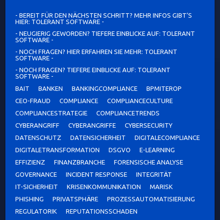
- BEREIT FÜR DEN NÄCHSTEN SCHRITT? MEHR INFOS GIBT’S
HIER: TOLERANT SOFTWARE -
- NEUGIERIG GEWORDEN? TIEFERE EINBLICKE AUF: TOLERANT
SOFTWARE -
- NOCH FRAGEN? HIER ERFAHREN SIE MEHR: TOLERANT
SOFTWARE -
- NOCH FRAGEN? TIEFERE EINBLICKE AUF: TOLERANT
SOFTWARE -
BAIT
BANKEN
BANKINGCOMPLIANCE
BPMITEROP
CEO-FRAUD
COMPLIANCE
COMPLIANCECULTURE
COMPLIANCESTRATEGIE
COMPLIANCETRENDS
CYBERANGRIFF
CYBERANGRIFFE
CYBERSECURITY
DATENSCHUTZ
DATENSICHERHEIT
DIGITALECOMPLIANCE
DIGITALETRANSFORMATION
DSGVO
E-LEARNING
EFFIZIENZ
FINANZBRANCHE
FORENSISCHE ANALYSE
GOVERNANCE
INCIDENT RESPONSE
INTEGRITÄT
IT-SICHERHEIT
KRISENKOMMUNIKATION
MARISK
PHISHING
PRIVATSPHÄRE
PROZESSAUTOMATISIERUNG
REGULATORIK
REPUTATIONSSCHADEN