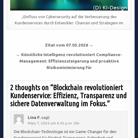
„Einfluss von Cybersecurity auf die Verbesserung des
Kundenservices durch Entwickler: Chancen und Strategien im
Beitragsnavigation
Zitat vom 07.03.2026 →
← Künstliche Intelligenz revolutioniert Compliance-
Management: Effizienzsteigerung und proaktive
Risikominimierung für
2 thoughts on “
Blockchain revolutioniert
Kundenservice: Effizienz, Transparenz und
sichere Datenverwaltung im Fokus.
”
Lina F.
sagt:
März 7, 2026 um 6:45 p.m. Uhr
Die Blockchain-Technologie ist ein Game-Changer für den
Kundenservice! Sie fördert Transparenz, Sicherheit und