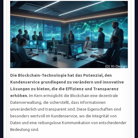
REVOLUTIONIERT
KUNDENSERVICE:
EFFIZIENZ,
TRANSPARENZ
UND
SICHERE
DATENVERWALTUNG
IM
FOKUS.
Die Blockchain-Technologie hat das Potenzial, den
Kundenservice grundlegend zu verändern und innovative
Lösungen zu bieten, die die Effizienz und Transparenz
erhöhen.
Im Kern ermöglicht die Blockchain eine dezentrale
Datenverwaltung, die sicherstellt, dass Informationen
unveränderlich und transparent sind. Diese Eigenschaften sind
besonders wertvoll im Kundenservice, wo die Integrität von
Daten und eine reibungslose Kommunikation von entscheidender
Bedeutung sind.