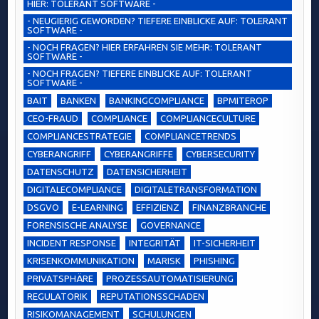
HIER: TOLERANT SOFTWARE -
- NEUGIERIG GEWORDEN? TIEFERE EINBLICKE AUF: TOLERANT
SOFTWARE -
- NOCH FRAGEN? HIER ERFAHREN SIE MEHR: TOLERANT
SOFTWARE -
- NOCH FRAGEN? TIEFERE EINBLICKE AUF: TOLERANT
SOFTWARE -
BAIT
BANKEN
BANKINGCOMPLIANCE
BPMITEROP
CEO-FRAUD
COMPLIANCE
COMPLIANCECULTURE
COMPLIANCESTRATEGIE
COMPLIANCETRENDS
CYBERANGRIFF
CYBERANGRIFFE
CYBERSECURITY
DATENSCHUTZ
DATENSICHERHEIT
DIGITALECOMPLIANCE
DIGITALETRANSFORMATION
DSGVO
E-LEARNING
EFFIZIENZ
FINANZBRANCHE
FORENSISCHE ANALYSE
GOVERNANCE
INCIDENT RESPONSE
INTEGRITÄT
IT-SICHERHEIT
KRISENKOMMUNIKATION
MARISK
PHISHING
PRIVATSPHÄRE
PROZESSAUTOMATISIERUNG
REGULATORIK
REPUTATIONSSCHADEN
RISIKOMANAGEMENT
SCHULUNGEN