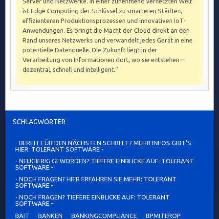
Server und Netzwerke. In einer zunehmend vernetzten Welt
ist Edge Computing der Schlüssel zu smarteren Städten,
effizienteren Produktionsprozessen und innovativen IoT-
Anwendungen. Es bringt die Macht der Cloud direkt an den
Rand unseres Netzwerks und verwandelt jedes Gerät in eine
potentielle Datenquelle. Die Zukunft liegt in der
Verarbeitung von Informationen dort, wo sie entstehen –
dezentral, schnell und intelligent.“
SCHLAGWÖRTER
- BEREIT FÜR DEN NÄCHSTEN SCHRITT? MEHR INFOS GIBT’S
HIER: TOLERANT SOFTWARE -
- NEUGIERIG GEWORDEN? TIEFERE EINBLICKE AUF: TOLERANT
SOFTWARE -
- NOCH FRAGEN? HIER ERFAHREN SIE MEHR: TOLERANT
SOFTWARE -
- NOCH FRAGEN? TIEFERE EINBLICKE AUF: TOLERANT
SOFTWARE -
BAIT
BANKEN
BANKINGCOMPLIANCE
BPMITEROP