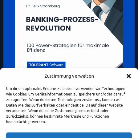
Zustimmung verwalten
Um dir ein optimales Erlebnis zu bieten, verwenden wir Technologien
wie Cookies, um Geräteinformationen zu speichern und/oder darauf
zuzugreifen. Wenn du diesen Technologien zustimmst, können wir
Daten wie das Surfverhalten oder eindeutige IDs auf dieser Website
verarbeiten. Wenn du deine Zustimmung nicht erteilst oder
Diese Webseite enthält Inhalte und Medien, die ganz oder
zurückziehst, können bestimmte Merkmale und Funktionen
teilweise KI-unterstützt erstellt oder bearbeitet wurden.
beeinträchtigt werden.
Namen, Personenabbildungen und Beispiele dienen – sofern
nicht ausdrücklich anders gekennzeichnet – ausschließlich