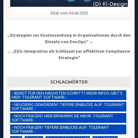
Zitat vom 04.06.2025
Beitragsnavigation
„Strategien zur Kostensenkung in Organisationen durch den
Einsatz von DevOps“ →
← „ESG-Integration als Schlüssel zur effektiven Compliance-
Strategie“
SCHLAGWÖRTER
- BEREIT FÜR DEN NÄCHSTEN SCHRITT? MEHR INFOS GIBT’S
HIER: TOLERANT SOFTWARE -
- NEUGIERIG GEWORDEN? TIEFERE EINBLICKE AUF: TOLERANT
SOFTWARE -
- NOCH FRAGEN? HIER ERFAHREN SIE MEHR: TOLERANT
SOFTWARE -
- NOCH FRAGEN? TIEFERE EINBLICKE AUF: TOLERANT
SOFTWARE -