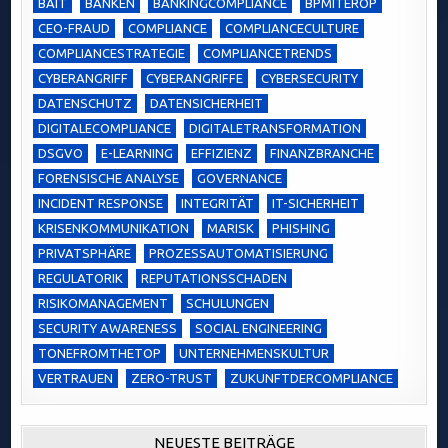
BAIT
BANKEN
BANKINGCOMPLIANCE
BPMITEROP
CEO-FRAUD
COMPLIANCE
COMPLIANCECULTURE
COMPLIANCESTRATEGIE
COMPLIANCETRENDS
CYBERANGRIFF
CYBERANGRIFFE
CYBERSECURITY
DATENSCHUTZ
DATENSICHERHEIT
DIGITALECOMPLIANCE
DIGITALETRANSFORMATION
DSGVO
E-LEARNING
EFFIZIENZ
FINANZBRANCHE
FORENSISCHE ANALYSE
GOVERNANCE
INCIDENT RESPONSE
INTEGRITÄT
IT-SICHERHEIT
KRISENKOMMUNIKATION
MARISK
PHISHING
PRIVATSPHÄRE
PROZESSAUTOMATISIERUNG
REGULATORIK
REPUTATIONSSCHADEN
RISIKOMANAGEMENT
SCHULUNGEN
SECURITY AWARENESS
SOCIAL ENGINEERING
TONEFROMTHETOP
UNTERNEHMENSKULTUR
VERTRAUEN
ZERO-TRUST
ZUKUNFTDERCOMPLIANCE
NEUESTE BEITRÄGE