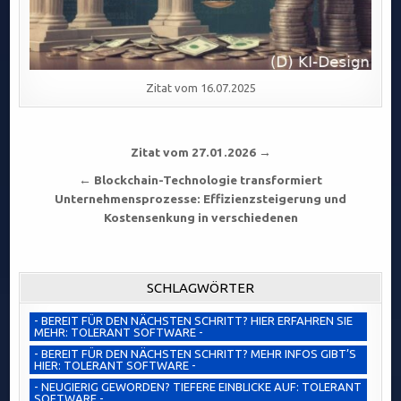
Zitat vom 16.07.2025
Beitragsnavigation
Zitat vom 27.01.2026 →
← Blockchain-Technologie transformiert
Unternehmensprozesse: Effizienzsteigerung und
Kostensenkung in verschiedenen
SCHLAGWÖRTER
- BEREIT FÜR DEN NÄCHSTEN SCHRITT? HIER ERFAHREN SIE
MEHR: TOLERANT SOFTWARE -
- BEREIT FÜR DEN NÄCHSTEN SCHRITT? MEHR INFOS GIBT’S
HIER: TOLERANT SOFTWARE -
- NEUGIERIG GEWORDEN? TIEFERE EINBLICKE AUF: TOLERANT
SOFTWARE -