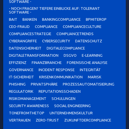
SOFTWARE -
- NOCH FRAGEN? TIEFERE EINBLICKE AUF: TOLERANT
SOFTWARE -
BAIT
BANKEN
BANKINGCOMPLIANCE
BPMITEROP
CEO-FRAUD
COMPLIANCE
COMPLIANCECULTURE
COMPLIANCESTRATEGIE
COMPLIANCETRENDS
CYBERANGRIFFE
CYBERSECURITY
DATENSCHUTZ
DATENSICHERHEIT
DIGITALECOMPLIANCE
DIGITALETRANSFORMATION
DSGVO
E-LEARNING
EFFIZIENZ
FINANZBRANCHE
FORENSISCHE ANALYSE
GOVERNANCE
INCIDENT RESPONSE
INTEGRITÄT
IT-SICHERHEIT
KRISENKOMMUNIKATION
MARISK
PHISHING
PRIVATSPHÄRE
PROZESSAUTOMATISIERUNG
REGULATORIK
REPUTATIONSSCHADEN
RISIKOMANAGEMENT
SCHULUNGEN
SECURITY AWARENESS
SOCIAL ENGINEERING
TONEFROMTHETOP
UNTERNEHMENSKULTUR
VERTRAUEN
ZERO-TRUST
ZUKUNFTDERCOMPLIANCE