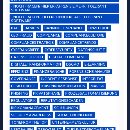
- NOCH FRAGEN? HIER ERFAHREN SIE MEHR: TOLERANT
SOFTWARE -
- NOCH FRAGEN? TIEFERE EINBLICKE AUF: TOLERANT
SOFTWARE -
BAIT
BANKEN
BANKINGCOMPLIANCE
BPMITEROP
CEO-FRAUD
COMPLIANCE
COMPLIANCECULTURE
COMPLIANCESTRATEGIE
COMPLIANCETRENDS
CYBERANGRIFFE
CYBERSECURITY
DATENSCHUTZ
DATENSICHERHEIT
DIGITALECOMPLIANCE
DIGITALETRANSFORMATION
DSGVO
E-LEARNING
EFFIZIENZ
FINANZBRANCHE
FORENSISCHE ANALYSE
GOVERNANCE
INCIDENT RESPONSE
INTEGRITÄT
IT-SICHERHEIT
KRISENKOMMUNIKATION
MARISK
PHISHING
PRIVATSPHÄRE
PROZESSAUTOMATISIERUNG
REGULATORIK
REPUTATIONSSCHADEN
RISIKOMANAGEMENT
SCHULUNGEN
SECURITY AWARENESS
SOCIAL ENGINEERING
TONEFROMTHETOP
UNTERNEHMENSKULTUR
VERTRAUEN
ZERO-TRUST
ZUKUNFTDERCOMPLIANCE