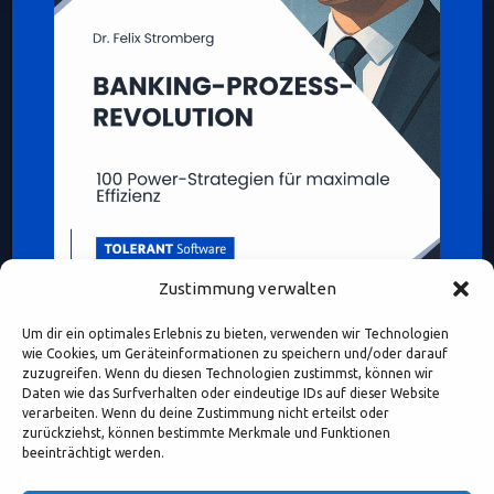
Zustimmung verwalten
Um dir ein optimales Erlebnis zu bieten, verwenden wir Technologien
wie Cookies, um Geräteinformationen zu speichern und/oder darauf
zuzugreifen. Wenn du diesen Technologien zustimmst, können wir
Daten wie das Surfverhalten oder eindeutige IDs auf dieser Website
verarbeiten. Wenn du deine Zustimmung nicht erteilst oder
Diese Webseite enthält Inhalte und Medien, die ganz oder
zurückziehst, können bestimmte Merkmale und Funktionen
teilweise KI-unterstützt erstellt oder bearbeitet wurden.
beeinträchtigt werden.
Namen, Personenabbildungen und Beispiele dienen – sofern