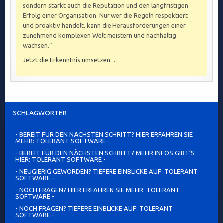
sondern stärkt auch die Reputation und den langfristigen
Erfolg einer Organisation. Nur wer die Regeln respektiert
und proaktiv handelt, kann die Herausforderungen einer
zunehmend komplexen Welt meistern und nachhaltig
wachsen.“
Jetzt die Erkenntnis umsetzen …
SCHLAGWÖRTER
- BEREIT FÜR DEN NÄCHSTEN SCHRITT? HIER ERFAHREN SIE
MEHR: TOLERANT SOFTWARE -
- BEREIT FÜR DEN NÄCHSTEN SCHRITT? MEHR INFOS GIBT’S
HIER: TOLERANT SOFTWARE -
- NEUGIERIG GEWORDEN? TIEFERE EINBLICKE AUF: TOLERANT
SOFTWARE -
- NOCH FRAGEN? HIER ERFAHREN SIE MEHR: TOLERANT
SOFTWARE -
- NOCH FRAGEN? TIEFERE EINBLICKE AUF: TOLERANT
SOFTWARE -