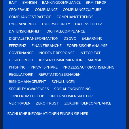
BAIT
BANKEN
BANKINGCOMPLIANCE
BPMITEROP
CEO-FRAUD
COMPLIANCE
COMPLIANCECULTURE
COMPLIANCESTRATEGIE
COMPLIANCETRENDS
CYBERANGRIFFE
CYBERSECURITY
DATENSCHUTZ
DATENSICHERHEIT
DIGITALECOMPLIANCE
DIGITALETRANSFORMATION
DSGVO
E-LEARNING
EFFIZIENZ
FINANZBRANCHE
FORENSISCHE ANALYSE
GOVERNANCE
INCIDENT RESPONSE
INTEGRITÄT
IT-SICHERHEIT
KRISENKOMMUNIKATION
MARISK
PHISHING
PRIVATSPHÄRE
PROZESSAUTOMATISIERUNG
REGULATORIK
REPUTATIONSSCHADEN
RISIKOMANAGEMENT
SCHULUNGEN
SECURITY AWARENESS
SOCIAL ENGINEERING
TONEFROMTHETOP
UNTERNEHMENSKULTUR
VERTRAUEN
ZERO-TRUST
ZUKUNFTDERCOMPLIANCE
FACHLICHE INFORMATIONEN FINDEN SIE HIER: