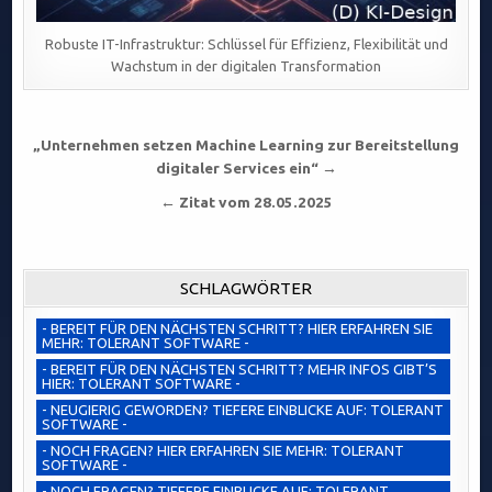
Robuste IT-Infrastruktur: Schlüssel für Effizienz, Flexibilität und
Wachstum in der digitalen Transformation
Beitragsnavigation
„Unternehmen setzen Machine Learning zur Bereitstellung
digitaler Services ein“ →
← Zitat vom 28.05.2025
SCHLAGWÖRTER
- BEREIT FÜR DEN NÄCHSTEN SCHRITT? HIER ERFAHREN SIE
MEHR: TOLERANT SOFTWARE -
- BEREIT FÜR DEN NÄCHSTEN SCHRITT? MEHR INFOS GIBT’S
HIER: TOLERANT SOFTWARE -
- NEUGIERIG GEWORDEN? TIEFERE EINBLICKE AUF: TOLERANT
SOFTWARE -
- NOCH FRAGEN? HIER ERFAHREN SIE MEHR: TOLERANT
SOFTWARE -
- NOCH FRAGEN? TIEFERE EINBLICKE AUF: TOLERANT