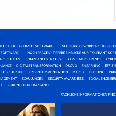
IBT’S HIER: TOLERANT SOFTWARE -
- NEUGIERIG GEWORDEN? TIEFERE E
T SOFTWARE -
- NOCH FRAGEN? TIEFERE EINBLICKE AUF: TOLERANT SOF
ANCECULTURE
COMPLIANCESTRATEGIE
COMPLIANCETRENDS
CYBER
PLIANCE
DIGITALETRANSFORMATION
DSGVO
E-LEARNING
EFFIZI
IT-SICHERHEIT
KRISENKOMMUNIKATION
MARISK
PHISHING
PRI
ANAGEMENT
SCHULUNGEN
SECURITY AWARENESS
SOCIAL ENGINEER
ST
ZUKUNFTDERCOMPLIANCE
FACHLICHE INFORMATIONEN FINDE