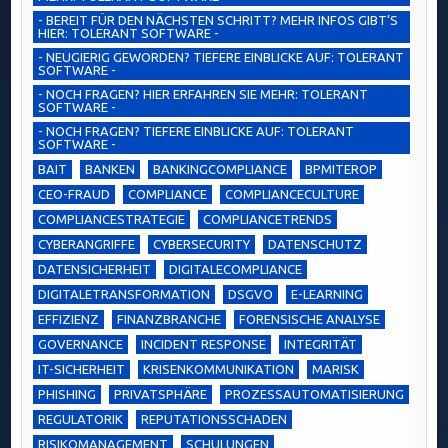
- BEREIT FÜR DEN NÄCHSTEN SCHRITT? MEHR INFOS GIBT’S
HIER: TOLERANT SOFTWARE -
- NEUGIERIG GEWORDEN? TIEFERE EINBLICKE AUF: TOLERANT
SOFTWARE -
- NOCH FRAGEN? HIER ERFAHREN SIE MEHR: TOLERANT
SOFTWARE -
- NOCH FRAGEN? TIEFERE EINBLICKE AUF: TOLERANT
SOFTWARE -
BAIT
BANKEN
BANKINGCOMPLIANCE
BPMITEROP
CEO-FRAUD
COMPLIANCE
COMPLIANCECULTURE
COMPLIANCESTRATEGIE
COMPLIANCETRENDS
CYBERANGRIFFE
CYBERSECURITY
DATENSCHUTZ
DATENSICHERHEIT
DIGITALECOMPLIANCE
DIGITALETRANSFORMATION
DSGVO
E-LEARNING
EFFIZIENZ
FINANZBRANCHE
FORENSISCHE ANALYSE
GOVERNANCE
INCIDENT RESPONSE
INTEGRITÄT
IT-SICHERHEIT
KRISENKOMMUNIKATION
MARISK
PHISHING
PRIVATSPHÄRE
PROZESSAUTOMATISIERUNG
REGULATORIK
REPUTATIONSSCHADEN
RISIKOMANAGEMENT
SCHULUNGEN