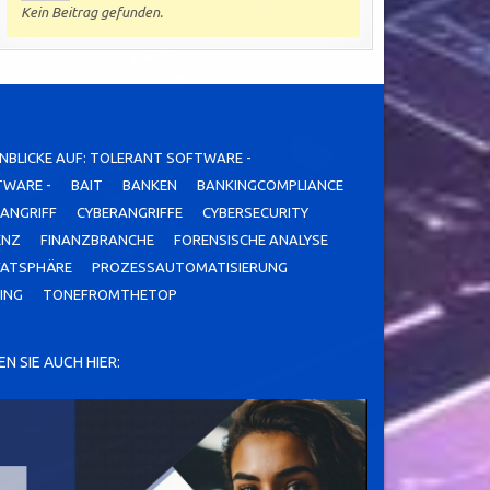
Kein Beitrag gefunden.
INBLICKE AUF: TOLERANT SOFTWARE -
TWARE -
BAIT
BANKEN
BANKINGCOMPLIANCE
ANGRIFF
CYBERANGRIFFE
CYBERSECURITY
ENZ
FINANZBRANCHE
FORENSISCHE ANALYSE
VATSPHÄRE
PROZESSAUTOMATISIERUNG
ING
TONEFROMTHETOP
N SIE AUCH HIER: