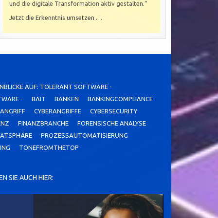
und die digitale Transformation aktiv gestalten.“
Jetzt die Erkenntnis umsetzen …
INBLICKE AUF: TOLERANT SOFTWARE -
TWARE -
BAIT
BANKEN
BANKINGCOMPLIANCE
ANGRIFF
CYBERANGRIFFE
CYBERSECURITY
ENZ
FINANZBRANCHE
FORENSISCHE ANALYSE
VATSPHÄRE
PROZESSAUTOMATISIERUNG
ING
TONEFROMTHETOP
N SIE AUCH HIER: