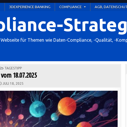
G
3DEXPERIENCE BANKING
COMPLIANCE
AGB, DATENSCHUT
liance-Strateg
ebseite für Themen wie Daten-Compliance, -Qualität, -Kom
POSTED
TAGESTIPP
IN
 vom 18.07.2025
JULI 18, 2025