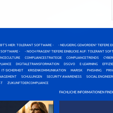
IBT’S HIER: TOLERANT SOFTWARE -
- NEUGIERIG GEWORDEN? TIEFERE E
T SOFTWARE -
- NOCH FRAGEN? TIEFERE EINBLICKE AUF: TOLERANT SOF
ANCECULTURE
COMPLIANCESTRATEGIE
COMPLIANCETRENDS
CYBER
PLIANCE
DIGITALETRANSFORMATION
DSGVO
E-LEARNING
EFFIZI
IT-SICHERHEIT
KRISENKOMMUNIKATION
MARISK
PHISHING
PRI
ANAGEMENT
SCHULUNGEN
SECURITY AWARENESS
SOCIAL ENGINEER
ST
ZUKUNFTDERCOMPLIANCE
FACHLICHE INFORMATIONEN FINDE