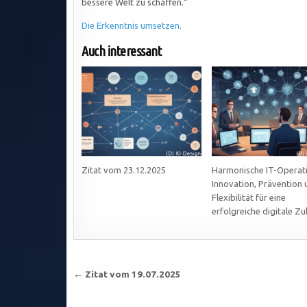
bessere Welt zu schaffen.“
Die Erkenntnis umsetzen.
Auch interessant
Zitat vom 23.12.2025
Harmonische IT-Operat
Innovation, Prävention 
Flexibilität für eine
erfolgreiche digitale Zu
Beitragsnavigation
← Zitat vom 19.07.2025