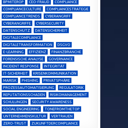
BPMITEROP
CEO-FRAUD
COMPLIANCE
COMPLIANCECULTURE
COMPLIANCESTRATEGIE
COMPLIANCETRENDS
CYBERANGRIFF
CYBERANGRIFFE
CYBERSECURITY
DATENSCHUTZ
DATENSICHERHEIT
DIGITALECOMPLIANCE
DIGITALETRANSFORMATION
DSGVO
E-LEARNING
EFFIZIENZ
FINANZBRANCHE
FORENSISCHE ANALYSE
GOVERNANCE
INCIDENT RESPONSE
INTEGRITÄT
IT-SICHERHEIT
KRISENKOMMUNIKATION
MARISK
PHISHING
PRIVATSPHÄRE
PROZESSAUTOMATISIERUNG
REGULATORIK
REPUTATIONSSCHADEN
RISIKOMANAGEMENT
SCHULUNGEN
SECURITY AWARENESS
SOCIAL ENGINEERING
TONEFROMTHETOP
UNTERNEHMENSKULTUR
VERTRAUEN
ZERO-TRUST
ZUKUNFTDERCOMPLIANCE