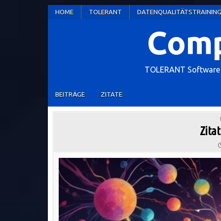
Skip
HOME
TOLERANT
DATENQUALITÄTSTRAININ
to
Comp
content
TOLERANT Software W
BEITRÄGE
ZITATE
Zitat