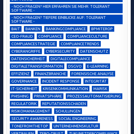
- NOCH FRAGEN? HIER ERFAHREN SIE MEHR: TOLERANT
SOFTWARE -
- NOCH FRAGEN? TIEFERE EINBLICKE AUF: TOLERANT
SOFTWARE -
BAIT
BANKEN
BANKINGCOMPLIANCE
BPMITEROP
CEO-FRAUD
COMPLIANCE
COMPLIANCECULTURE
COMPLIANCESTRATEGIE
COMPLIANCETRENDS
CYBERANGRIFFE
CYBERSECURITY
DATENSCHUTZ
DATENSICHERHEIT
DIGITALECOMPLIANCE
DIGITALETRANSFORMATION
DSGVO
E-LEARNING
EFFIZIENZ
FINANZBRANCHE
FORENSISCHE ANALYSE
GOVERNANCE
INCIDENT RESPONSE
INTEGRITÄT
IT-SICHERHEIT
KRISENKOMMUNIKATION
MARISK
PHISHING
PRIVATSPHÄRE
PROZESSAUTOMATISIERUNG
REGULATORIK
REPUTATIONSSCHADEN
RISIKOMANAGEMENT
SCHULUNGEN
SECURITY AWARENESS
SOCIAL ENGINEERING
TONEFROMTHETOP
UNTERNEHMENSKULTUR
VERTRAUEN
ZERO-TRUST
ZUKUNFTDERCOMPLIANCE