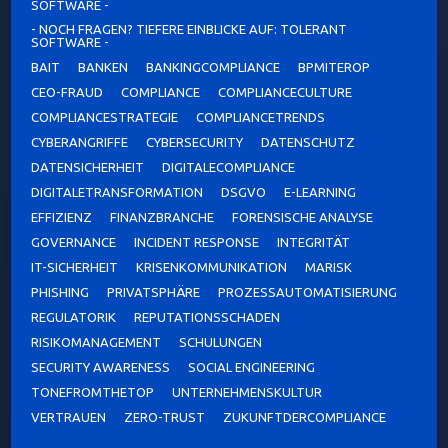
SOFTWARE -
- NOCH FRAGEN? TIEFERE EINBLICKE AUF: TOLERANT
SOFTWARE -
BAIT
BANKEN
BANKINGCOMPLIANCE
BPMITEROP
CEO-FRAUD
COMPLIANCE
COMPLIANCECULTURE
COMPLIANCESTRATEGIE
COMPLIANCETRENDS
CYBERANGRIFFE
CYBERSECURITY
DATENSCHUTZ
DATENSICHERHEIT
DIGITALECOMPLIANCE
DIGITALETRANSFORMATION
DSGVO
E-LEARNING
EFFIZIENZ
FINANZBRANCHE
FORENSISCHE ANALYSE
GOVERNANCE
INCIDENT RESPONSE
INTEGRITÄT
IT-SICHERHEIT
KRISENKOMMUNIKATION
MARISK
PHISHING
PRIVATSPHÄRE
PROZESSAUTOMATISIERUNG
REGULATORIK
REPUTATIONSSCHADEN
RISIKOMANAGEMENT
SCHULUNGEN
SECURITY AWARENESS
SOCIAL ENGINEERING
TONEFROMTHETOP
UNTERNEHMENSKULTUR
VERTRAUEN
ZERO-TRUST
ZUKUNFTDERCOMPLIANCE