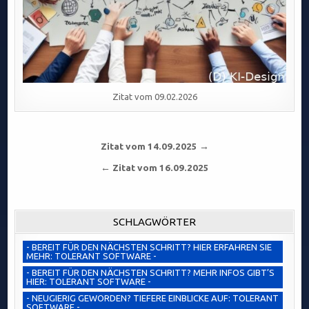
Zitat vom 09.02.2026
Beitragsnavigation
Zitat vom 14.09.2025 →
← Zitat vom 16.09.2025
SCHLAGWÖRTER
- BEREIT FÜR DEN NÄCHSTEN SCHRITT? HIER ERFAHREN SIE
MEHR: TOLERANT SOFTWARE -
- BEREIT FÜR DEN NÄCHSTEN SCHRITT? MEHR INFOS GIBT’S
HIER: TOLERANT SOFTWARE -
- NEUGIERIG GEWORDEN? TIEFERE EINBLICKE AUF: TOLERANT
SOFTWARE -