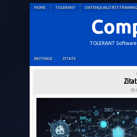
Skip
HOME
TOLERANT
DATENQUALITÄTSTRAININ
to
Comp
content
TOLERANT Software W
BEITRÄGE
ZITATE
Zitat
O