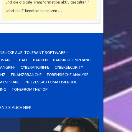
und die digitale Transformation aktiv gestalten.“
Jetzt die Erkenntnis umsetzen …
INBLICKE AUF: TOLERANT SOFTWARE -
TWARE -
BAIT
BANKEN
BANKINGCOMPLIANCE
ANGRIFF
CYBERANGRIFFE
CYBERSECURITY
ENZ
FINANZBRANCHE
FORENSISCHE ANALYSE
VATSPHÄRE
PROZESSAUTOMATISIERUNG
ING
TONEFROMTHETOP
N SIE AUCH HIER: