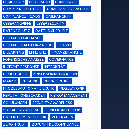
BPMITEROP
CEO-FRAUD
COMPLIANCE
COMPLIANCECULTURE
COMPLIANCESTRATEGIE
COMPLIANCETRENDS
CYBERANGRIFF
CYBERANGRIFFE
CYBERSECURITY
DATENSCHUTZ
DATENSICHERHEIT
DIGITALECOMPLIANCE
DIGITALETRANSFORMATION
DSGVO
E-LEARNING
EFFIZIENZ
FINANZBRANCHE
FORENSISCHE ANALYSE
GOVERNANCE
INCIDENT RESPONSE
INTEGRITÄT
IT-SICHERHEIT
KRISENKOMMUNIKATION
MARISK
PHISHING
PRIVATSPHÄRE
PROZESSAUTOMATISIERUNG
REGULATORIK
REPUTATIONSSCHADEN
RISIKOMANAGEMENT
SCHULUNGEN
SECURITY AWARENESS
SOCIAL ENGINEERING
TONEFROMTHETOP
UNTERNEHMENSKULTUR
VERTRAUEN
ZERO-TRUST
ZUKUNFTDERCOMPLIANCE