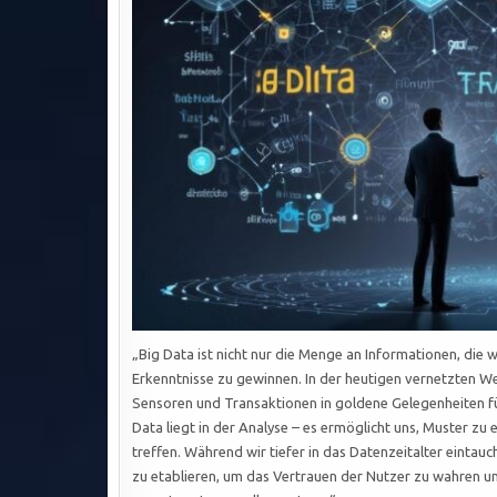
„Big Data ist nicht nur die Menge an Informationen, die 
Erkenntnisse zu gewinnen. In der heutigen vernetzten We
Sensoren und Transaktionen in goldene Gelegenheiten fü
Data liegt in der Analyse – es ermöglicht uns, Muster z
treffen. Während wir tiefer in das Datenzeitalter eintau
zu etablieren, um das Vertrauen der Nutzer zu wahren un