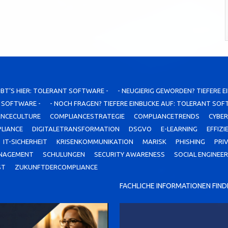
IBT’S HIER: TOLERANT SOFTWARE -
- NEUGIERIG GEWORDEN? TIEFERE E
T SOFTWARE -
- NOCH FRAGEN? TIEFERE EINBLICKE AUF: TOLERANT SOF
ANCECULTURE
COMPLIANCESTRATEGIE
COMPLIANCETRENDS
CYBER
PLIANCE
DIGITALETRANSFORMATION
DSGVO
E-LEARNING
EFFIZI
IT-SICHERHEIT
KRISENKOMMUNIKATION
MARISK
PHISHING
PRI
ANAGEMENT
SCHULUNGEN
SECURITY AWARENESS
SOCIAL ENGINEER
ST
ZUKUNFTDERCOMPLIANCE
FACHLICHE INFORMATIONEN FINDE