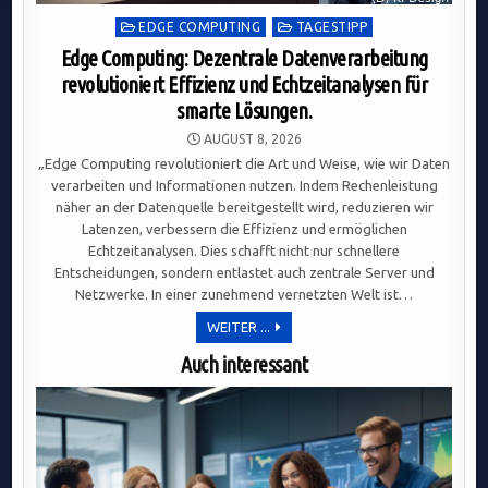
Posted
EDGE COMPUTING
TAGESTIPP
in
Edge Computing: Dezentrale Datenverarbeitung
revolutioniert Effizienz und Echtzeitanalysen für
smarte Lösungen.
AUGUST 8, 2026
„Edge Computing revolutioniert die Art und Weise, wie wir Daten
verarbeiten und Informationen nutzen. Indem Rechenleistung
näher an der Datenquelle bereitgestellt wird, reduzieren wir
Latenzen, verbessern die Effizienz und ermöglichen
Echtzeitanalysen. Dies schafft nicht nur schnellere
Entscheidungen, sondern entlastet auch zentrale Server und
Netzwerke. In einer zunehmend vernetzten Welt ist…
EDGE
WEITER ...
COMPUTING:
DEZENTRALE
Auch interessant
DATENVERARBEITUNG
REVOLUTIONIERT
EFFIZIENZ
UND
ECHTZEITANALYSEN
FÜR
SMARTE
LÖSUNGEN.