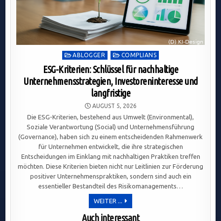
Posted
ABLOGGER
COMPLIANS
in
ESG-Kriterien: Schlüssel für nachhaltige
Unternehmensstrategien, Investoreninteresse und
langfristige
AUGUST 5, 2026
Die ESG-Kriterien, bestehend aus Umwelt (Environmental),
Soziale Verantwortung (Social) und Unternehmensführung
(Governance), haben sich zu einem entscheidenden Rahmenwerk
für Unternehmen entwickelt, die ihre strategischen
Entscheidungen im Einklang mit nachhaltigen Praktiken treffen
möchten. Diese Kriterien bieten nicht nur Leitlinien zur Förderung
positiver Unternehmenspraktiken, sondern sind auch ein
essentieller Bestandteil des Risikomanagements…
ESG-
WEITER ...
KRITERIEN:
SCHLÜSSEL
Auch interessant
FÜR