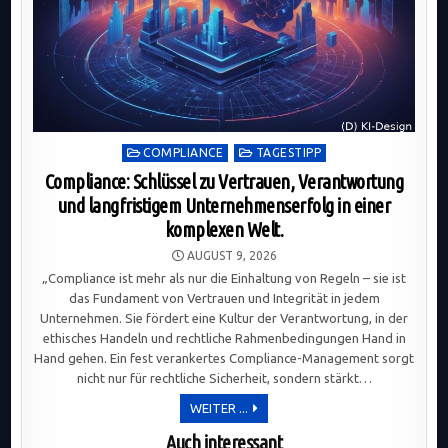
Posted
COMPLIANCE
TAGESTIPP
in
Compliance: Schlüssel zu Vertrauen, Verantwortung
und langfristigem Unternehmenserfolg in einer
komplexen Welt.
AUGUST 9, 2026
„Compliance ist mehr als nur die Einhaltung von Regeln – sie ist
das Fundament von Vertrauen und Integrität in jedem
Unternehmen. Sie fördert eine Kultur der Verantwortung, in der
ethisches Handeln und rechtliche Rahmenbedingungen Hand in
Hand gehen. Ein fest verankertes Compliance-Management sorgt
nicht nur für rechtliche Sicherheit, sondern stärkt…
COMPLIANCE:
WEITER ...
SCHLÜSSEL
ZU
Auch interessant
VERTRAUEN,