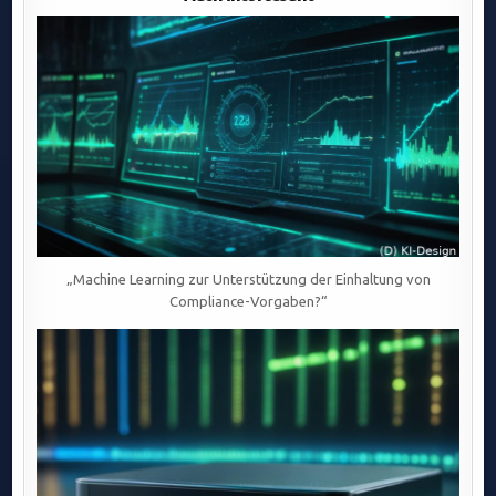
NACHHALTIGE
UNTERNEHMENSSTRATEGIEN,
INVESTORENINTERESSE
UND
LANGFRISTIGE
„Machine Learning zur Unterstützung der Einhaltung von
Compliance-Vorgaben?“