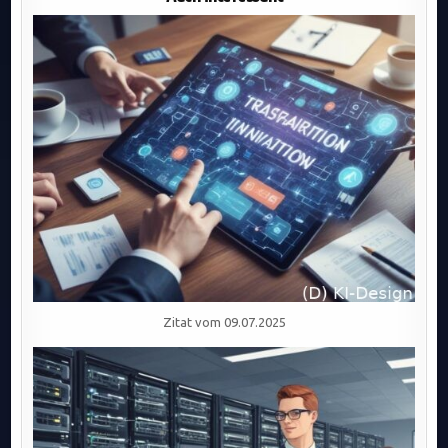
VERANTWORTUNG
UND
LANGFRISTIGEM
UNTERNEHMENSERFOLG
IN
EINER
KOMPLEXEN
WELT.
Zitat vom 09.07.2025