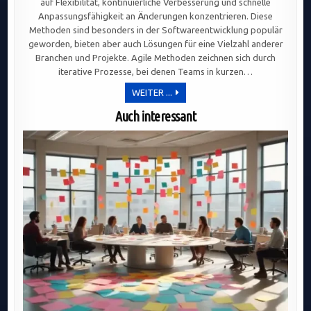
auf Flexibilität, kontinuierliche Verbesserung und schnelle
Anpassungsfähigkeit an Änderungen konzentrieren. Diese
Methoden sind besonders in der Softwareentwicklung populär
geworden, bieten aber auch Lösungen für eine Vielzahl anderer
Branchen und Projekte. Agile Methoden zeichnen sich durch
iterative Prozesse, bei denen Teams in kurzen…
AGILE
WEITER ...
METHODEN:
FLEXIBILITÄT
Auch interessant
UND
KONTINUIERLICHE
VERBESSERUNG
ALS
SCHLÜSSEL
ZUM
ERFOLG
IN
MODERNEN
PROJEKTORGANISATIONEN