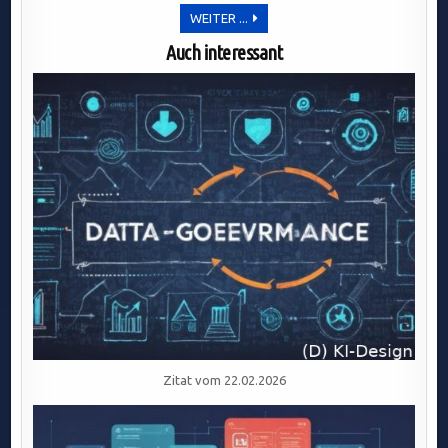
ERFOLGREICHE
WEITER ...
CLOUD-
STRATEGIEN:
Auch interessant
SCHLÜSSEL
ZUR
GESCHÄFTSMODELL-
TRANSFORMATION
UND
AGILEM
WACHSTUM
IN
DYNAMISCHEN
MÄRKTEN
Zitat vom 22.02.2026