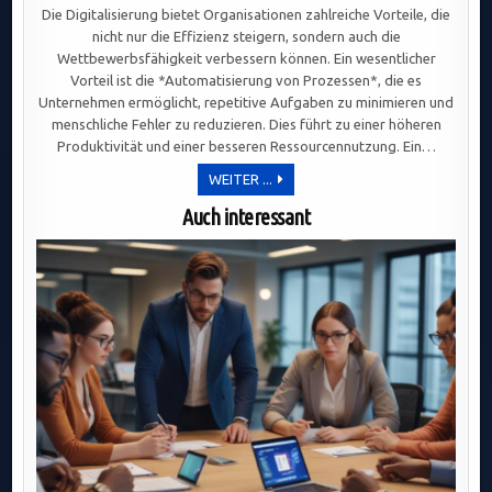
Die Digitalisierung bietet Organisationen zahlreiche Vorteile, die
nicht nur die Effizienz steigern, sondern auch die
Wettbewerbsfähigkeit verbessern können. Ein wesentlicher
Vorteil ist die *Automatisierung von Prozessen*, die es
Unternehmen ermöglicht, repetitive Aufgaben zu minimieren und
menschliche Fehler zu reduzieren. Dies führt zu einer höheren
Produktivität und einer besseren Ressourcennutzung. Ein…
DIGITALISIERUNG
WEITER ...
STEIGERT
EFFIZIENZ
Auch interessant
UND
WETTBEWERBSFÄHIGKEIT:
AUTOMATISIERUNG,
DATENANALYSE
UND
NEUE
GESCHÄFTSMODELLE
IM