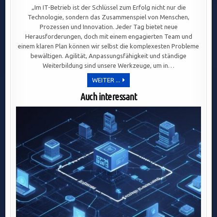
„Im IT-Betrieb ist der Schlüssel zum Erfolg nicht nur die
Technologie, sondern das Zusammenspiel von Menschen,
Prozessen und Innovation. Jeder Tag bietet neue
Herausforderungen, doch mit einem engagierten Team und
einem klaren Plan können wir selbst die komplexesten Probleme
bewältigen. Agilität, Anpassungsfähigkeit und ständige
Weiterbildung sind unsere Werkzeuge, um in…
ERFOLGREICHER
WEITER ...
IT-
BETRIEB:
Auch interessant
MENSCHLICHE
ZUSAMMENARBEIT,
AGILITÄT
UND
LERNEN
ALS
SCHLÜSSEL
ZUR
DIGITALEN
TRANSFORMATION.